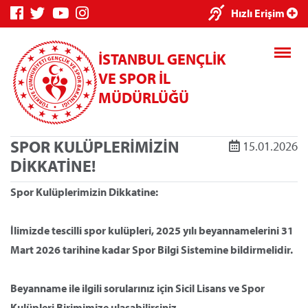
×
Hızlı Erişim
İSTANBUL GENÇLİK
VE SPOR İL
MÜDÜRLÜĞÜ
SPOR KULÜPLERİMİZİN
15.01.2026
Genç Bilgi
Spor Bilgi
Kredi/Yurt
DİKKATİNE!
Sistemi
Sistemi
İşlemleri
Spor Kulüplerimizin Dikkatine:
İlimizde tescilli spor kulüpleri, 2025 yılı beyannamelerini 31
Mart 2026 tarihine kadar Spor Bilgi Sistemine bildirmelidir.
Kredi/Yurt E-
Ödeme
Beyanname ile ilgili sorularınız için Sicil Lisans ve Spor
Kulüpleri Birimimize ulaşabilirsiniz.