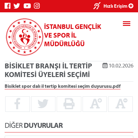
×
Hızlı Erişim
İSTANBUL GENÇLİK
VE SPOR İL
MÜDÜRLÜĞÜ
BİSİKLET BRANŞI İL TERTİP
10.02.2026
Genç Bilgi
Spor Bilgi
Kredi/Yurt
KOMİTESİ ÜYELERİ SEÇİMİ
Sistemi
Sistemi
İşlemleri
Bisiklet spor dalı il tertip komitesi seçim duyurusu.pdf
Kredi/Yurt E-
Ödeme
DİĞER
DUYURULAR