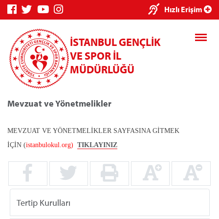
×
Hızlı Erişim
İSTANBUL GENÇLİK
VE SPOR İL
MÜDÜRLÜĞÜ
Mevzuat ve Yönetmelikler
Genç Bilgi
Spor Bilgi
Kredi/Yurt
Sistemi
Sistemi
İşlemleri
MEVZUAT VE YÖNETMELİKLER SAYFASINA GİTMEK
İÇİN (
istanbulokul.org)
TIKLAYINIZ
Kredi/Yurt E-
Ödeme
Tertip Kurulları