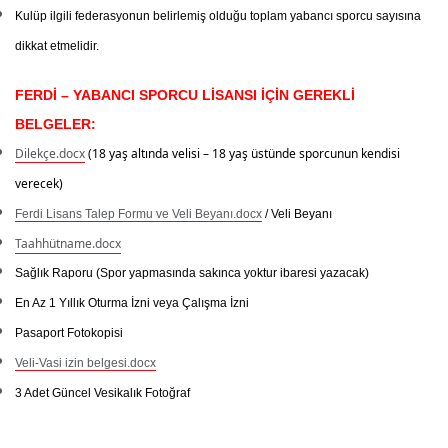
Kulüp ilgili federasyonun belirlemiş olduğu toplam yabancı sporcu sayısına
dikkat etmelidir.
FERDİ – YABANCI SPORCU LİSANSI İÇİN GEREKLİ
BELGELER:
Dilekçe.docx
(18 yaş altında velisi – 18 yaş üstünde sporcunun kendisi
verecek)
Ferdi Lisans Talep Formu ve Veli Beyanı.docx
/ Veli Beyanı
Taahhütname.docx
Sağlık Raporu
(Spor yapmasında sakınca yoktur ibaresi yazacak)
En Az 1 Yıllık Oturma İzni veya Çalışma İzni
Pasaport Fotokopisi
Veli-Vasi izin belgesi.docx
3 Adet Güncel Vesikalık Fotoğraf