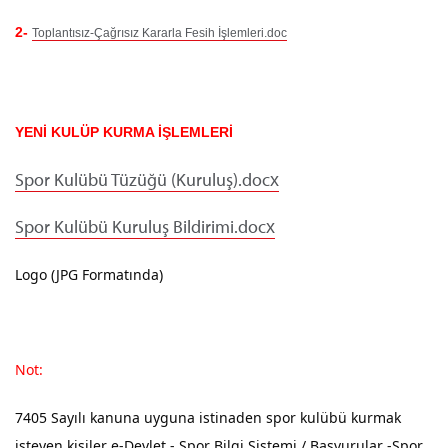
2-
Toplantısız-Çağrısız Kararla Fesih İşlemleri.doc
YENİ KULÜP KURMA İŞLEMLERİ
Spor Kulübü Tüzüğü (Kuruluş).docx
Spor Kulübü Kuruluş Bildirimi.docx
Logo (JPG Formatında)
Not:
7405 Sayılı kanuna uyguna istinaden spor kulübü kurmak
isteyen kişiler e-Devlet - Spor Bilgi Sistemi / Başvurular -Spor