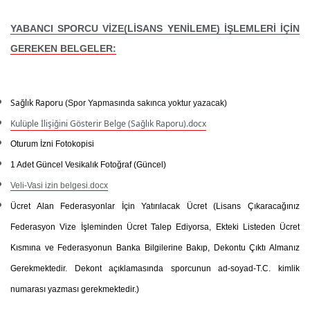
YABANCI SPORCU VİZE(LİSANS YENİLEME) İŞLEMLERİ İÇİN
GEREKEN BELGELER:
Sağlık Raporu
(Spor Yapmasında sakınca yoktur yazacak)
Kulüple İlişiğini Gösterir Belge (Sağlık Raporu).docx
Oturum İzni Fotokopisi
1 Adet Güncel Vesikalık Fotoğraf (Güncel)
Veli-Vasi izin belgesi.docx
Ücret Alan Federasyonlar İçin Yatırılacak Ücret
(Lisans Çıkaracağınız
Federasyon Vize İşleminden Ücret Talep Ediyorsa, Ekteki Listeden Ücret
Kısmına ve Federasyonun Banka Bilgilerine Bakıp, Dekontu Çıktı Almanız
Gerekmektedir. Dekont açıklamasında sporcunun ad-soyad-T.C. kimlik
numarası yazması gerekmektedir.)