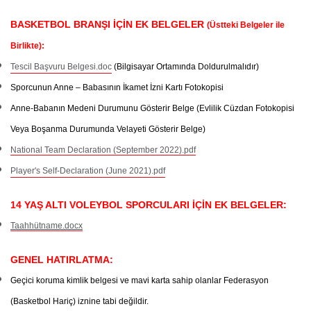
BASKETBOL BRANŞI İÇİN EK BELGELER
(Üstteki Belgeler ile
Birlikte)
:
Tescil Başvuru Belgesi.doc
(Bilgisayar Ortamında Doldurulmalıdır)
Sporcunun Anne – Babasının İkamet İzni Kartı Fotokopisi
Anne-Babanın Medeni Durumunu Gösterir Belge
(Evlilik Cüzdan Fotokopisi
Veya Boşanma Durumunda Velayeti Gösterir Belge)
National Team Declaration (September 2022).pdf
Player's Self-Declaration (June 2021).pdf
14 YAŞ ALTI VOLEYBOL SPORCULARI İÇİN EK BELGELER:
Taahhütname.docx
GENEL HATIRLATMA:
Geçici koruma kimlik belgesi ve mavi karta sahip olanlar Federasyon
(Basketbol Hariç) iznine tabi değildir.