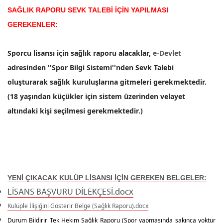
SAĞLIK RAPORU SEVK TALEBİ İÇİN YAPILMASI
GEREKENLER:
Sporcu lisansı için sağlık raporu alacaklar,
e-Devlet
adresinden ''Spor Bilgi Sistemi''nden Sevk Talebi
oluşturarak sağlık kuruluşlarına gitmeleri gerekmektedir.
(18 yaşından küçükler için sistem üzerinden velayet
altındaki kişi seçilmesi gerekmektedir.)
YENİ ÇIKACAK KULÜP LİSANSI İÇİN GEREKEN BELGELER:
LİSANS BAŞVURU DİLEKÇESİ.docx
Kulüple İlişiğini Gösterir Belge (Sağlık Raporu).docx
Durum Bildirir Tek Hekim Sağlık Raporu
(Spor yapmasında sakınca yoktur