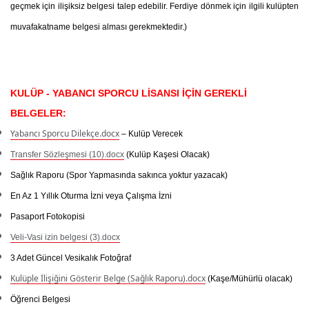
geçmek için ilişiksiz belgesi talep edebilir. Ferdiye dönmek için ilgili kulüpten
muvafakatname belgesi alması gerekmektedir.)
KULÜP - YABANCI SPORCU LİSANSI İÇİN GEREKLİ
BELGELER:
Yabancı Sporcu Dilekçe.docx
– Kulüp Verecek
Transfer Sözleşmesi (10).docx
(Kulüp Kaşesi Olacak)
Sağlık Raporu
(Spor Yapmasında sakınca yoktur yazacak)
En Az 1 Yıllık Oturma İzni veya Çalışma İzni
Pasaport Fotokopisi
Veli-Vasi izin belgesi (3).docx
3 Adet Güncel Vesikalık Fotoğraf
Kulüple İlişiğini Gösterir Belge (Sağlık Raporu).docx
(Kaşe/Mühürlü olacak)
Öğrenci Belgesi