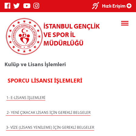
Hızlı Erişim
İSTANBUL GENÇLİK
VE SPOR İL
MÜDÜRLÜĞÜ
Kulüp ve Lisans İşlemleri
 SPORCU LİSANSI İŞLEMLERİ
Genç Bilgi Sistemi
Spor Bilgi S
1- E-LİSANS İŞLEMLERİ
 2- YENİ ÇIKACAK LİSANS İÇİN GEREKLİ BELGELER
Kredi/Yurt E-Ödeme
3- VİZE (LİSANS YENİLEME) İÇİN GEREKLİ BELGELER