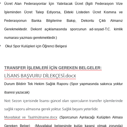
Ücret Alan Federasyonlar İçin Yatırılacak Ücret
(İlgili Federasyon Vize
İşleminden Ücret Talep Ediyorsa, Ekteki Listeden Ücret Kısmına ve
Federasyonun Banka Bilgilerine Bakıp, Dekontu Çıktı Almanız
Gerekmektedir. Dekont açıklamasında sporcunun ad-soyad-T.C. kimlik
numarası yazması gerekmektedir.)
Okul Spor Kulüpleri için Öğrenci Belgesi
TRANSFER İŞLEMLERİ İÇİN GEREKEN BELGELER:
LİSANS BAŞVURU DİLEKÇESİ.docx
Durum Bildirir Tek Hekim Sağlık Raporu
(Spor yapmasında sakınca yoktur
ibaresi yazacak)
Not: Sezon içerisinde lisansı güncel olan sporcuların transfer işlemlerinde
sağlık raporu almasına gerek yoktur. Sağlık beyanı yeterlidir.
Muvafakat ve Taahhütname.docx
(Sporcunun Ayrılacağı Kulüpten Alması
Gereken Belge)
(Muvafakat belgesinde kulüp kaşesi olmak zorunda)