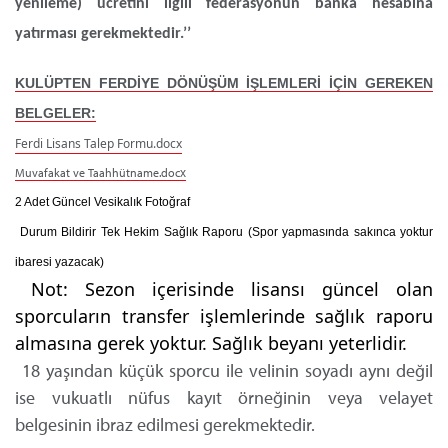
yenileme) ücretini ilgili federasyonun banka hesabına
yatırması gerekmektedir.’’
KULÜPTEN FERDİYE DÖNÜŞÜM İŞLEMLERİ İÇİN GEREKEN
BELGELER:
Ferdi Lisans Talep Formu.docx
Muvafakat ve Taahhütname.docx
2 Adet Güncel Vesikalık Fotoğraf
Durum Bildirir Tek Hekim Sağlık Raporu
(Spor yapmasında sakınca yoktur
ibaresi yazacak)
Not: Sezon içerisinde lisansı güncel olan
sporcuların transfer işlemlerinde sağlık raporu
almasına gerek yoktur. Sağlık beyanı yeterlidir.
18 yaşından küçük sporcu ile velinin soyadı aynı değil
ise vukuatlı nüfus kayıt örneğinin veya velayet
belgesinin ibraz edilmesi gerekmektedir.