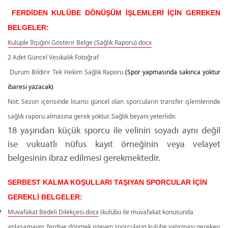
FERDİDEN KULÜBE DÖNÜŞÜM İŞLEMLERİ İÇİN GEREKEN
BELGELER:
Kulüple İlişiğini Gösterir Belge (Sağlık Raporu).docx
2 Adet Güncel Vesikalık Fotoğraf
Durum Bildirir Tek Hekim Sağlık Raporu
(Spor yapmasında sakınca yoktur
ibaresi yazacak)
Not: Sezon içerisinde lisansı güncel olan sporcuların transfer işlemlerinde
sağlık raporu almasına gerek yoktur. Sağlık beyanı yeterlidir.
18 yaşından küçük sporcu ile velinin soyadı aynı değil
ise vukuatlı nüfus kayıt örneğinin veya velayet
belgesinin ibraz edilmesi gerekmektedir.
SERBEST KALMA KOŞULLARI TAŞIYAN SPORCULAR İÇİN
GEREKLİ BELGELER:
Muvafakat Bedeli Dilekçesi.docx
(kulübü ile muvafakat konusunda
anlaşamayıp, ferdiye dönmek isteyen sporcuların kulübe yatırması gereken