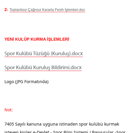
2-
Toplantısız-Çağrısız Kararla Fesih İşlemleri.doc
YENİ KULÜP KURMA İŞLEMLERİ
Spor Kulübü Tüzüğü (Kuruluş).docx
Spor Kulübü Kuruluş Bildirimi.docx
Logo (JPG Formatında)
Not:
7405 Sayılı kanuna uyguna istinaden spor kulübü kurmak
isteyen kişiler e-Devlet - Spor Bilgi Sistemi / Başvurular -Spor