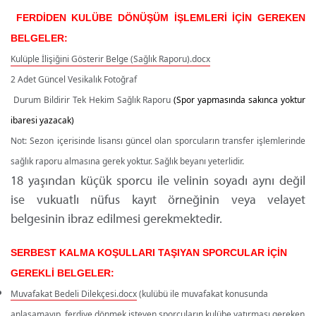
FERDİDEN KULÜBE DÖNÜŞÜM İŞLEMLERİ İÇİN GEREKEN
BELGELER:
Kulüple İlişiğini Gösterir Belge (Sağlık Raporu).docx
2 Adet Güncel Vesikalık Fotoğraf
Durum Bildirir Tek Hekim Sağlık Raporu
(Spor yapmasında sakınca yoktur
ibaresi yazacak)
Not: Sezon içerisinde lisansı güncel olan sporcuların transfer işlemlerinde
sağlık raporu almasına gerek yoktur. Sağlık beyanı yeterlidir.
18 yaşından küçük sporcu ile velinin soyadı aynı değil
ise vukuatlı nüfus kayıt örneğinin veya velayet
belgesinin ibraz edilmesi gerekmektedir.
SERBEST KALMA KOŞULLARI TAŞIYAN SPORCULAR İÇİN
GEREKLİ BELGELER:
Muvafakat Bedeli Dilekçesi.docx
(kulübü ile muvafakat konusunda
anlaşamayıp, ferdiye dönmek isteyen sporcuların kulübe yatırması gereken