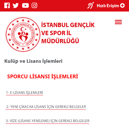
Hızlı Erişim
İSTANBUL GENÇLİK
VE SPOR İL
MÜDÜRLÜĞÜ
Kulüp ve Lisans İşlemleri
 SPORCU LİSANSI İŞLEMLERİ
Genç Bilgi Sistemi
Spor Bilgi S
1- E-LİSANS İŞLEMLERİ
 2- YENİ ÇIKACAK LİSANS İÇİN GEREKLİ BELGELER
Kredi/Yurt E-Ödeme
3- VİZE (LİSANS YENİLEME) İÇİN GEREKLİ BELGELER