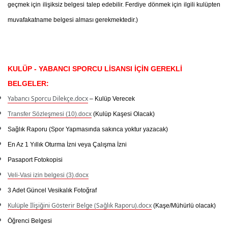
geçmek için ilişiksiz belgesi talep edebilir. Ferdiye dönmek için ilgili kulüpten
muvafakatname belgesi alması gerekmektedir.)
KULÜP - YABANCI SPORCU LİSANSI İÇİN GEREKLİ
BELGELER:
Yabancı Sporcu Dilekçe.docx
– Kulüp Verecek
Transfer Sözleşmesi (10).docx
(Kulüp Kaşesi Olacak)
Sağlık Raporu
(Spor Yapmasında sakınca yoktur yazacak)
En Az 1 Yıllık Oturma İzni veya Çalışma İzni
Pasaport Fotokopisi
Veli-Vasi izin belgesi (3).docx
3 Adet Güncel Vesikalık Fotoğraf
Kulüple İlişiğini Gösterir Belge (Sağlık Raporu).docx
(Kaşe/Mühürlü olacak)
Öğrenci Belgesi