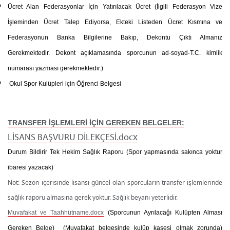
Ücret Alan Federasyonlar İçin Yatırılacak Ücret
(İlgili Federasyon Vize
İşleminden Ücret Talep Ediyorsa, Ekteki Listeden Ücret Kısmına ve
Federasyonun Banka Bilgilerine Bakıp, Dekontu Çıktı Almanız
Gerekmektedir. Dekont açıklamasında sporcunun ad-soyad-T.C. kimlik
numarası yazması gerekmektedir.)
Okul Spor Kulüpleri için Öğrenci Belgesi
TRANSFER İŞLEMLERİ İÇİN GEREKEN BELGELER:
LİSANS BAŞVURU DİLEKÇESİ.docx
Durum Bildirir Tek Hekim Sağlık Raporu
(Spor yapmasında sakınca yoktur
ibaresi yazacak)
Not: Sezon içerisinde lisansı güncel olan sporcuların transfer işlemlerinde
sağlık raporu almasına gerek yoktur. Sağlık beyanı yeterlidir.
Muvafakat ve Taahhütname.docx
(Sporcunun Ayrılacağı Kulüpten Alması
Gereken Belge)
(Muvafakat belgesinde kulüp kaşesi olmak zorunda)