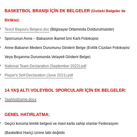
BASKETBOL BRANŞI İÇİN EK BELGELER
(Üstteki Belgeler ile
Birlikte)
:
Tescil Başvuru Belgesi.doc
(Bilgisayar Ortamında Doldurulmalıdır)
Sporcunun Anne – Babasının İkamet İzni Kartı Fotokopisi
Anne-Babanın Medeni Durumunu Gösterir Belge
(Evlilik Cüzdan Fotokopisi
Veya Boşanma Durumunda Velayeti Gösterir Belge)
National Team Declaration (September 2022).pdf
Player's Self-Declaration (June 2021).pdf
14 YAŞ ALTI VOLEYBOL SPORCULARI İÇİN EK BELGELER:
Taahhütname.docx
GENEL HATIRLATMA:
Geçici koruma kimlik belgesi ve mavi karta sahip olanlar Federasyon
(Basketbol Hariç) iznine tabi değildir.