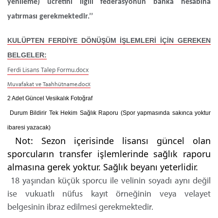
yenileme) ücretini ilgili federasyonun banka hesabına
yatırması gerekmektedir.’’
KULÜPTEN FERDİYE DÖNÜŞÜM İŞLEMLERİ İÇİN GEREKEN
BELGELER:
Ferdi Lisans Talep Formu.docx
Muvafakat ve Taahhütname.docx
2 Adet Güncel Vesikalık Fotoğraf
Durum Bildirir Tek Hekim Sağlık Raporu
(Spor yapmasında sakınca yoktur
ibaresi yazacak)
Not: Sezon içerisinde lisansı güncel olan
sporcuların transfer işlemlerinde sağlık raporu
almasına gerek yoktur. Sağlık beyanı yeterlidir.
18 yaşından küçük sporcu ile velinin soyadı aynı değil
ise vukuatlı nüfus kayıt örneğinin veya velayet
belgesinin ibraz edilmesi gerekmektedir.