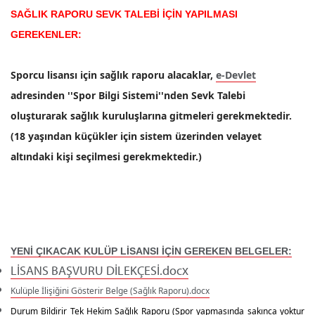
SAĞLIK RAPORU SEVK TALEBİ İÇİN YAPILMASI
GEREKENLER:
Sporcu lisansı için sağlık raporu alacaklar,
e-Devlet
adresinden ''Spor Bilgi Sistemi''nden Sevk Talebi
oluşturarak sağlık kuruluşlarına gitmeleri gerekmektedir.
(18 yaşından küçükler için sistem üzerinden velayet
altındaki kişi seçilmesi gerekmektedir.)
YENİ ÇIKACAK KULÜP LİSANSI İÇİN GEREKEN BELGELER:
LİSANS BAŞVURU DİLEKÇESİ.docx
Kulüple İlişiğini Gösterir Belge (Sağlık Raporu).docx
Durum Bildirir Tek Hekim Sağlık Raporu
(Spor yapmasında sakınca yoktur