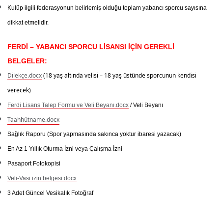
Kulüp ilgili federasyonun belirlemiş olduğu toplam yabancı sporcu sayısına
dikkat etmelidir.
FERDİ – YABANCI SPORCU LİSANSI İÇİN GEREKLİ
BELGELER:
Dilekçe.docx
(18 yaş altında velisi – 18 yaş üstünde sporcunun kendisi
verecek)
Ferdi Lisans Talep Formu ve Veli Beyanı.docx
/ Veli Beyanı
Taahhütname.docx
Sağlık Raporu
(Spor yapmasında sakınca yoktur ibaresi yazacak)
En Az 1 Yıllık Oturma İzni veya Çalışma İzni
Pasaport Fotokopisi
Veli-Vasi izin belgesi.docx
3 Adet Güncel Vesikalık Fotoğraf