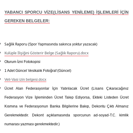
YABANCI SPORCU VİZE(LİSANS YENİLEME) İŞLEMLERİ İÇİN
GEREKEN BELGELER:
Sağlık Raporu
(Spor Yapmasında sakınca yoktur yazacak)
Kulüple İlişiğini Gösterir Belge (Sağlık Raporu).docx
Oturum İzni Fotokopisi
1 Adet Güncel Vesikalık Fotoğraf (Güncel)
Veli-Vasi izin belgesi.docx
Ücret Alan Federasyonlar İçin Yatırılacak Ücret
(Lisans Çıkaracağınız
Federasyon Vize İşleminden Ücret Talep Ediyorsa, Ekteki Listeden Ücret
Kısmına ve Federasyonun Banka Bilgilerine Bakıp, Dekontu Çıktı Almanız
Gerekmektedir. Dekont açıklamasında sporcunun ad-soyad-T.C. kimlik
numarası yazması gerekmektedir.)