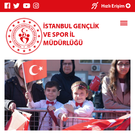
×
Hızlı Erişim
İSTANBUL GENÇLİK
VE SPOR İL
MÜDÜRLÜĞÜ
Genç Bilgi
Spor Bilgi
Kredi/Yurt
Sistemi
Sistemi
İşlemleri
Kredi/Yurt E-
Ödeme