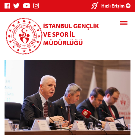
×
Hızlı Erişim
İSTANBUL GENÇLİK
VE SPOR İL
MÜDÜRLÜĞÜ
Genç Bilgi
Spor Bilgi
Kredi/Yurt
Sistemi
Sistemi
İşlemleri
Kredi/Yurt E-
Ödeme