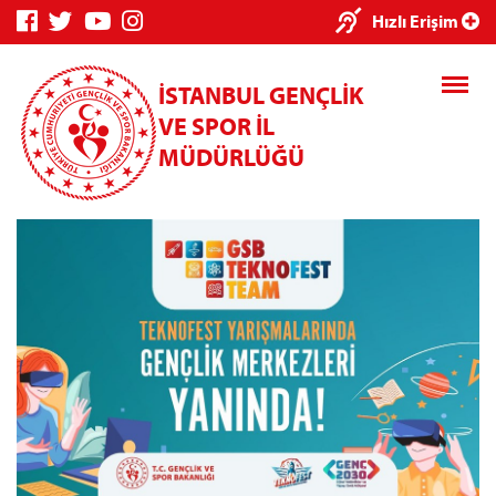
×
Hızlı Erişim
İSTANBUL GENÇLİK
VE SPOR İL
MÜDÜRLÜĞÜ
Genç Bilgi
Spor Bilgi
Kredi/Yurt
Sistemi
Sistemi
İşlemleri
Kredi/Yurt E-
Ödeme