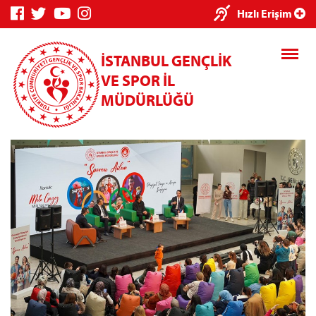
×
Hızlı Erişim
İSTANBUL GENÇLİK
VE SPOR İL
MÜDÜRLÜĞÜ
Genç Bilgi
Spor Bilgi
Kredi/Yurt
Sistemi
Sistemi
İşlemleri
Kredi/Yurt E-
Ödeme