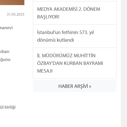
MEDYA AKADEMİSİ 2. DÖNEM
31.05.2025
BAŞLIYOR!
 manevi
İstanbul'un fethinin 573. yıl
dönümü kutlandı
urban
İL MÜDÜRÜMÜZ MUHİTTİN
duğunu
ÖZBAY'DAN KURBAN BAYRAMI
MESAJI
HABER ARŞİVİ »
l birliği