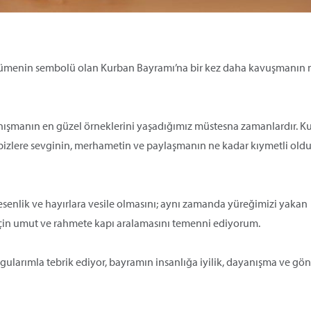
yürümenin sembolü olan Kurban Bayramı’na bir kez daha kavuşmanın
yanışmanın en güzel örneklerini yaşadığımız müstesna zamanlardır. K
; bizlere sevginin, merhametin ve paylaşmanın ne kadar kıymetli ol
esenlik ve hayırlara vesile olmasını; aynı zamanda yüreğimizi yakan
z için umut ve rahmete kapı aralamasını temenni ediyorum.
ularımla tebrik ediyor, bayramın insanlığa iyilik, dayanışma ve gönü